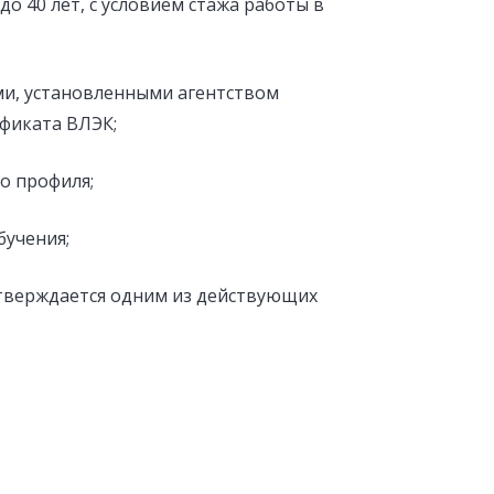
о 40 лет, с условием стажа работы в
ми, установленными агентством
фиката ВЛЭК;
о профиля;
бучения;
дтверждается одним из действующих