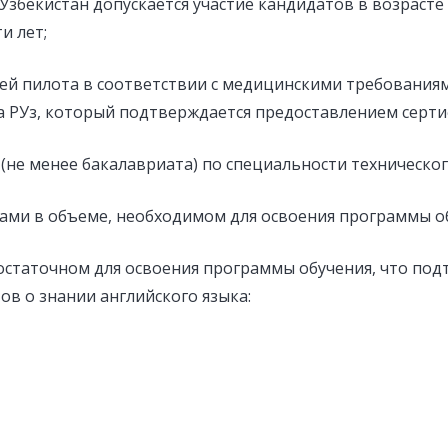
збекистан допускается участие кандидатов в возрасте д
и лет;
тей пилота в соответствии с медицинскими требования
а РУз, который подтверждается предоставлением серти
(не менее бакалавриата) по специальности техническог
ками в объеме, необходимом для освоения программы о
достаточном для освоения программы обучения, что по
в о знании английского языка: