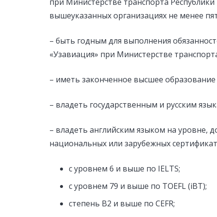
при Министерстве транспорта Республики У
вышеуказанных организациях не менее пят
– быть годным для выполнения обязаннос
«Узавиация» при Министерстве транспорт
– иметь законченное высшее образование 
– владеть государственным и русским язы
– владеть английским языком на уровне, 
национальных или зарубежных сертификато
с уровнем 6 и выше по IELTS;
с уровнем 79 и выше по TOEFL (iBT);
степень В2 и выше по CEFR;