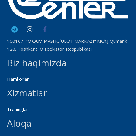
100167, "OʻQUV-MASHGʻULOT MARKAZI" MCh.J Qumarik
120, Toshkent, O'zbekiston Respublikasi
Biz haqimizda
Hamkorlar
Xizmatlar
Treninglar
Aloqa