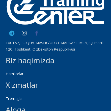
100167, "OʻQUV-MASHGʻULOT MARKAZI" MCh.J Qumarik
120, Toshkent, O'zbekiston Respublikasi
Biz haqimizda
Hamkorlar
Xizmatlar
Treninglar
Aloqa