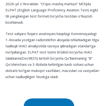
2026-yil 2-fevraldan “O‘quv-mashq markazi” MChJda
ELPAT (English Language Proficiency Aviation Test) ingliz
tili yangilangan test formati bo‘yicha testdan o‘tkazish
boshlanadi.
Test xalqaro fuqaro aviatsiyasi haqidagi Konvensiyadagi
1-Ilovada yozilgan radiotelefon aloqada ishlatiladigan tilga
taalluqli IKAO amaliyotida tavsiya qilinadigan standartga
mo‘ljallangan. ELPAT test tizimi til bilish bo‘yicha IKAO
talablarini(Doc9835) kiritish bo‘yicha Qo‘llanmaning “B”
Qo‘shimchasi va 3-Bobida keltirilgan kasb sohasi uchun
dolzarb bo‘lgan muloqot vazifalari, mavzulari va vaziyatlari
uchun taalluqliligini hisobga oladi.