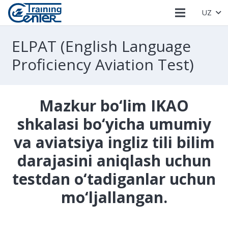
UZ
ELPAT (English Language
Proficiency Aviation Test)
Mazkur bo‘lim IKAO
shkalasi bo‘yicha umumiy
va aviatsiya ingliz tili bilim
darajasini aniqlash uchun
testdan o‘tadiganlar uchun
mo‘ljallangan.