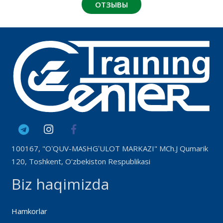
ОТЗЫВЫ
100167, "OʻQUV-MASHGʻULOT MARKAZI" MCh.J Qumarik
120, Toshkent, O'zbekiston Respublikasi
Biz haqimizda
Hamkorlar